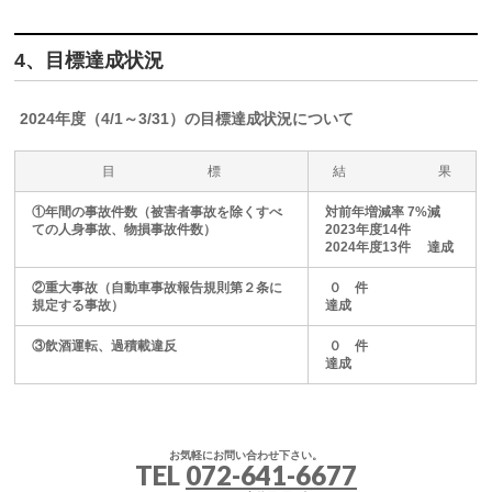
4、目標達成状況
2024年度（4/1～3/31）の目標達成状況について
目 標
結 果
①年間の事故件数（被害者事故を除くすべ
対前年増減率 7%減
ての人身事故、物損事故件数）
2023年度14件
2024年度13件 達成
②重大事故（自動車事故報告規則第２条に
０ 件
規定する事故）
達成
③飲酒運転、過積載違反
０ 件
達成
お気軽にお問い合わせ下さい。
TEL
072-641-6677