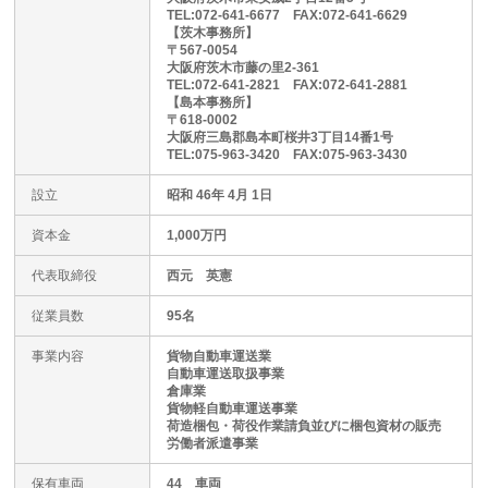
TEL:072-641-6677 FAX:072-641-6629
【茨木事務所】
〒567-0054
大阪府茨木市藤の里2-361
TEL:072-641-2821 FAX:072-641-2881
【島本事務所】
〒618-0002
大阪府三島郡島本町桜井3丁目14番1号
TEL:075-963-3420 FAX:075-963-3430
設立
昭和 46年 4月 1日
資本金
1,000万円
代表取締役
西元 英憲
従業員数
95名
事業内容
貨物自動車運送業
自動車運送取扱事業
倉庫業
貨物軽自動車運送事業
荷造梱包・荷役作業請負並びに梱包資材の販売
労働者派遣事業
保有車両
44 車両